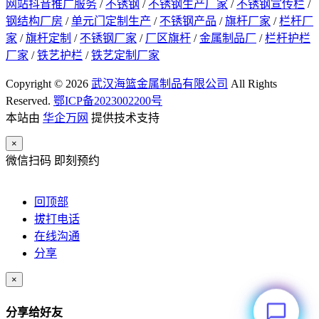
网站抖音推广服务
/
不锈钢
/
不锈钢生产厂家
/
不锈钢宣传栏
/
钢结构厂房
/
单元门定制生产
/
不锈钢产品
/
旗杆厂家
/
栏杆厂
家
/
旗杆定制
/
不锈钢厂家
/
厂区旗杆
/
金属制品厂
/
栏杆护栏
厂家
/
铁艺护栏
/
铁艺定制厂家
Copyright © 2026
武汉海篮金属制品有限公司
All Rights
Reserved.
鄂ICP备2023002200号
本站由
华企万网
提供技术支持
×
微信扫码 即刻预约
回顶部
拔打电话
在线沟通
分享
×
分享给好友