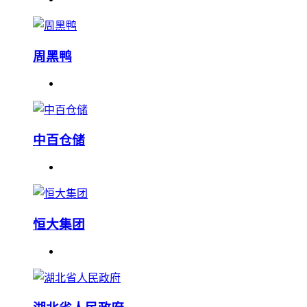
周黑鸭
中百仓储
恒大集团