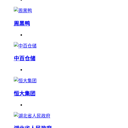
周黑鸭
中百仓储
恒大集团