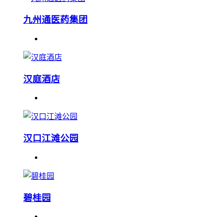
九州通医药集团
汉庭酒店
汉口江滩公园
碧桂园