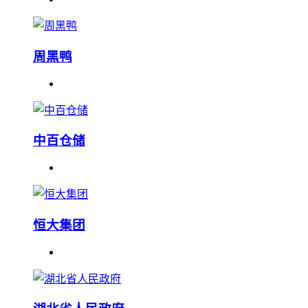
周黑鸭
中百仓储
恒大集团