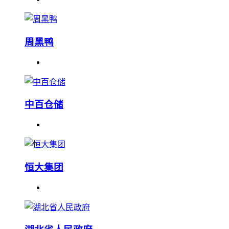
周黑鸭
中百仓储
恒大集团