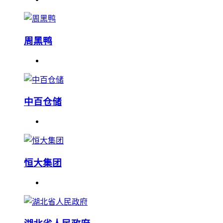
周黑鸭
中百仓储
恒大集团