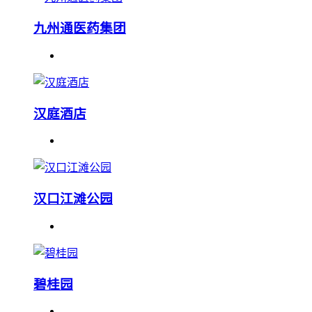
九州通医药集团
汉庭酒店
汉口江滩公园
碧桂园