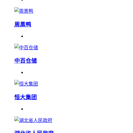
周黑鸭
中百仓储
恒大集团