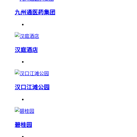
九州通医药集团
汉庭酒店
汉口江滩公园
碧桂园