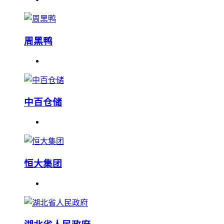
周黑鸭
中百仓储
恒大集团