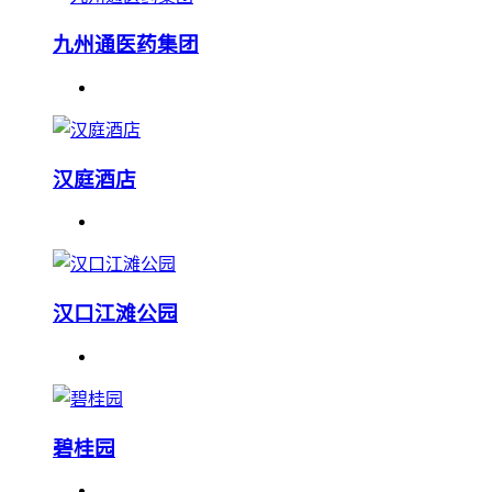
九州通医药集团
汉庭酒店
汉口江滩公园
碧桂园