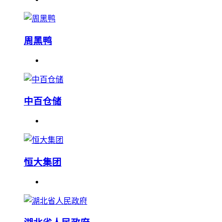
周黑鸭
中百仓储
恒大集团