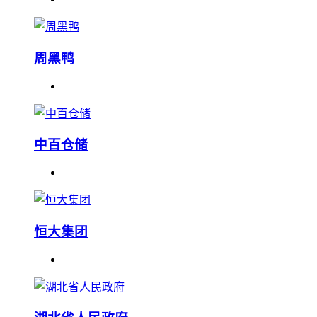
周黑鸭
中百仓储
恒大集团