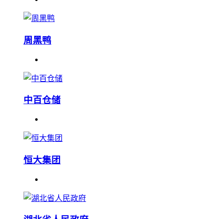
周黑鸭
中百仓储
恒大集团