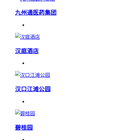
九州通医药集团
汉庭酒店
汉口江滩公园
碧桂园