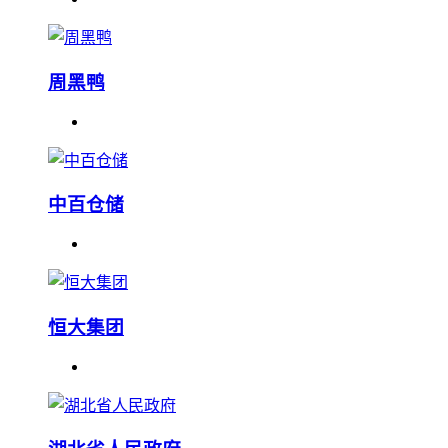
周黑鸭
中百仓储
恒大集团