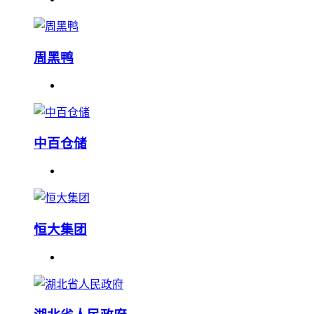
周黑鸭
中百仓储
恒大集团